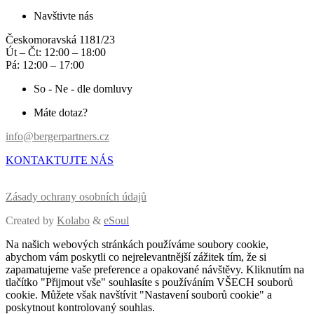
Navštivte nás
Českomoravská 1181/23
Út – Čt: 12:00 – 18:00
Pá: 12:00 – 17:00
So - Ne - dle domluvy
Máte dotaz?
info@bergerpartners.cz
KONTAKTUJTE NÁS
Zásady ochrany osobních údajů
Created by
Kolabo
&
eSoul
Na našich webových stránkách používáme soubory cookie,
abychom vám poskytli co nejrelevantnější zážitek tím, že si
zapamatujeme vaše preference a opakované návštěvy. Kliknutím na
tlačítko "Přijmout vše" souhlasíte s používáním VŠECH souborů
cookie. Můžete však navštívit "Nastavení souborů cookie" a
poskytnout kontrolovaný souhlas.