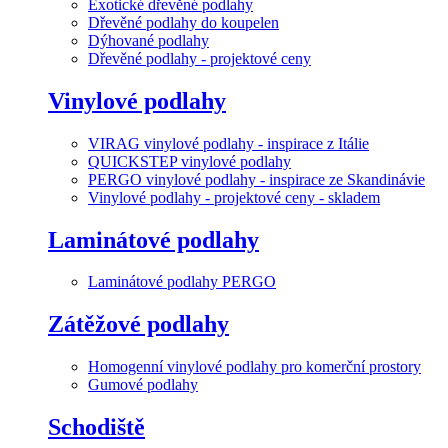
Exotické dřevěné podlahy
Dřevěné podlahy do koupelen
Dýhované podlahy
Dřevěné podlahy - projektové ceny
Vinylové podlahy
VIRAG vinylové podlahy - inspirace z Itálie
QUICKSTEP vinylové podlahy
PERGO vinylové podlahy - inspirace ze Skandinávie
Vinylové podlahy - projektové ceny - skladem
Laminátové podlahy
Laminátové podlahy PERGO
Zátěžové podlahy
Homogenní vinylové podlahy pro komerční prostory
Gumové podlahy
Schodiště