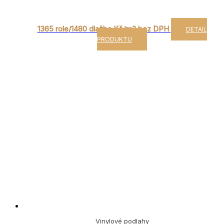
1365 role/1480 dlažba Kč/m2 bez DPH
DETAIL
PRODUKTU
Vinylové podlahy