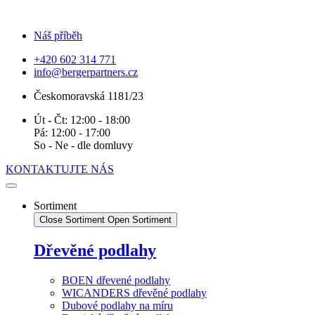
Náš příběh
+420 602 314 771
info@bergerpartners.cz
Českomoravská 1181/23
Út - Čt: 12:00 - 18:00
Pá: 12:00 - 17:00
So - Ne - dle domluvy
KONTAKTUJTE NÁS
Sortiment
Close Sortiment
Open Sortiment
Dřevěné podlahy
BOEN dřevené podlahy
WICANDERS dřevěné podlahy
Dubové podlahy na míru