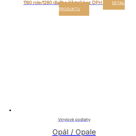
1190 role/1280 dlažba Kč/m2 bez DPH
DETAIL
PRODUKTU
Vinylové podlahy
Opál / Opale