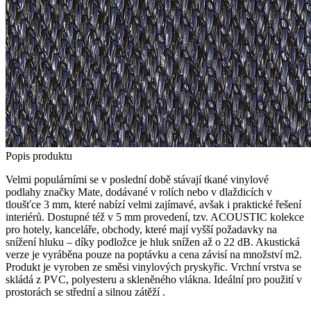
Popis produktu
Velmi populárními se v poslední době stávají tkané vinylové
podlahy značky Mate, dodávané v rolích nebo v dlaždicích v
tloušťce 3 mm, které nabízí velmi zajímavé, avšak i praktické řešení
interiérů. Dostupné též v 5 mm provedení, tzv. ACOUSTIC kolekce
pro hotely, kanceláře, obchody, které mají vyšší požadavky na
snížení hluku – díky podložce je hluk snížen až o 22 dB. Akustická
verze je vyráběna pouze na poptávku a cena závisí na množství m2.
Produkt je vyroben ze směsi vinylových pryskyřic. Vrchní vrstva se
skládá z PVC, polyesteru a skleněného vlákna. Ideální pro použití v
prostorách se střední a silnou zátěží .