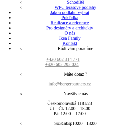
Schodiště
WPC terasové podlahy
Jakou podlahu vybrat
Pokládka
Realizace a reference
Pro designéry a architekty
O nás
Ikea Family
Kontakt
Rádi vám poradíme
+420 602 314 771
+420 602 292 024
Máte dotaz ?
info@bergerpartners.cz
Navštivte nás
Českomoravská 1181/23
Út – Čt: 12:00 – 18:00
Pá: 12:00 – 17:00
So:&nbsp10:00 - 13:00