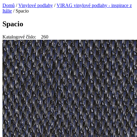
Domů
/
Vinylové podlahy
/
VIRAG vinylové podlahy - inspirace z
Itálie
/ Spacio
Spacio
Katalogové číslo: 260