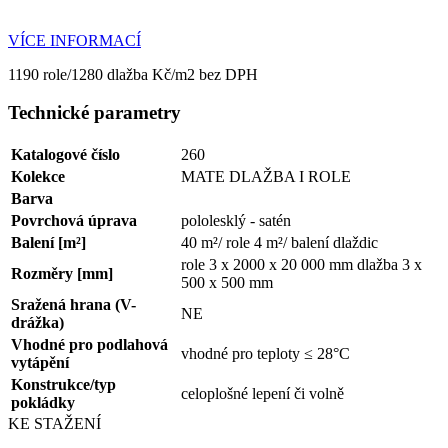
VÍCE INFORMACÍ
1190 role/1280 dlažba Kč/m2 bez DPH
Technické parametry
Katalogové číslo
260
Kolekce
MATE DLAŽBA I ROLE
Barva
Povrchová úprava
pololesklý - satén
Balení [m²]
40 m²/ role 4 m²/ balení dlaždic
role 3 x 2000 x 20 000 mm dlažba 3 x
Rozměry [mm]
500 x 500 mm
Sražená hrana (V-
NE
drážka)
Vhodné pro podlahová
vhodné pro teploty ≤ 28°C
vytápění
Konstrukce/typ
celoplošné lepení či volně
pokládky
KE STAŽENÍ