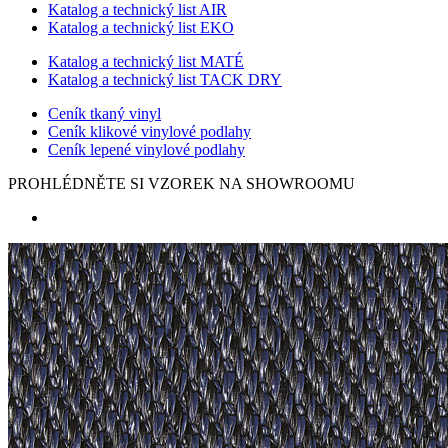
Katalog a technický list AIR
Katalog a technický list EKO
Katalog a technický list MATÉ
Katalog a technický list TACK DRY
Ceník tkaný vinyl
Ceník klikové vinylové podlahy
Ceník lepené vinylové podlahy
PROHLÉDNĚTE SI VZOREK NA SHOWROOMU