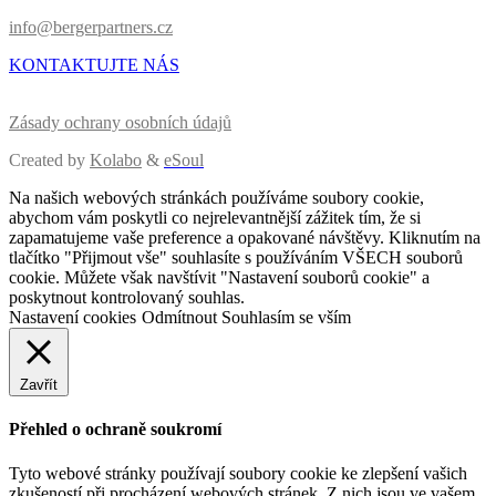
info@bergerpartners.cz
KONTAKTUJTE NÁS
Zásady ochrany osobních údajů
Created by
Kolabo
&
eSoul
Na našich webových stránkách používáme soubory cookie,
abychom vám poskytli co nejrelevantnější zážitek tím, že si
zapamatujeme vaše preference a opakované návštěvy. Kliknutím na
tlačítko "Přijmout vše" souhlasíte s používáním VŠECH souborů
cookie. Můžete však navštívit "Nastavení souborů cookie" a
poskytnout kontrolovaný souhlas.
Nastavení cookies
Odmítnout
Souhlasím se vším
Zavřít
Přehled o ochraně soukromí
Tyto webové stránky používají soubory cookie ke zlepšení vašich
zkušeností při procházení webových stránek. Z nich jsou ve vašem