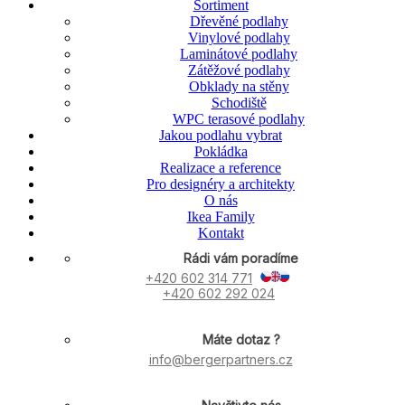
Sortiment
Dřevěné podlahy
Vinylové podlahy
Laminátové podlahy
Zátěžové podlahy
Obklady na stěny
Schodiště
WPC terasové podlahy
Jakou podlahu vybrat
Pokládka
Realizace a reference
Pro designéry a architekty
O nás
Ikea Family
Kontakt
Rádi vám poradíme
+420 602 314 771
+420 602 292 024
Máte dotaz ?
info@bergerpartners.cz