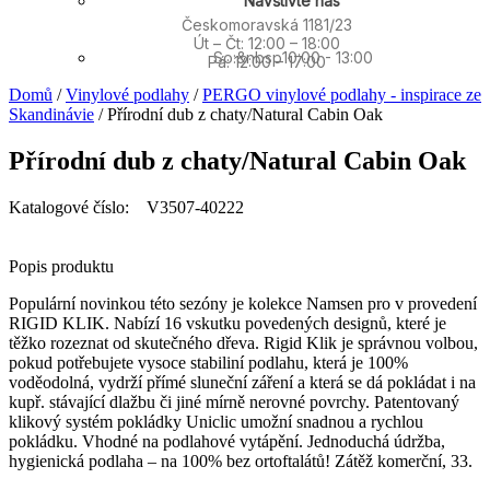
Navštivte nás
Českomoravská 1181/23
Út – Čt: 12:00 – 18:00
So:&nbsp10:00 - 13:00
Pá: 12:00 – 17:00
Domů
/
Vinylové podlahy
/
PERGO vinylové podlahy - inspirace ze
Skandinávie
/ Přírodní dub z chaty/Natural Cabin Oak
Přírodní dub z chaty/Natural Cabin Oak
Katalogové číslo: V3507-40222
Popis produktu
Populární novinkou této sezóny je kolekce Namsen pro v provedení
RIGID KLIK. Nabízí 16 vskutku povedených designů, které je
těžko rozeznat od skutečného dřeva. Rigid Klik je správnou volbou,
pokud potřebujete vysoce stabiliní podlahu, která je 100%
voděodolná, vydrží přímé sluneční záření a která se dá pokládat i na
kupř. stávající dlažbu či jiné mírně nerovné povrchy. Patentovaný
klikový systém pokládky Uniclic umožní snadnou a rychlou
pokládku. Vhodné na podlahové vytápění. Jednoduchá údržba,
hygienická podlaha – na 100% bez ortoftalátů! Zátěž komerční, 33.