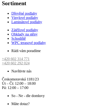
více
Sortiment
varian
Možn
Dřevěné podlahy
lze
Vinylové podlahy
vybra
Laminátové podlahy
na
strán
Zátěžové podlahy
prod
Obklady na stěny
Schodiště
WPC terasové podlahy
Rádi vám poradíme
+420 602 314 771
+420 602 292 024
Navštivte nás
Českomoravská 1181/23
Út – Čt: 12:00 – 18:00
Pá: 12:00 – 17:00
So - Ne - dle domluvy
Máte dotaz?