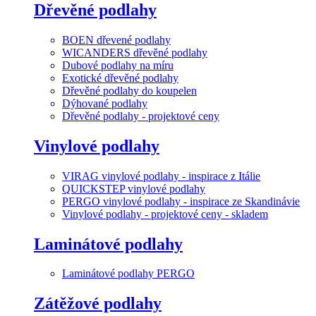
Dřevěné podlahy
BOEN dřevené podlahy
WICANDERS dřevěné podlahy
Dubové podlahy na míru
Exotické dřevěné podlahy
Dřevěné podlahy do koupelen
Dýhované podlahy
Dřevěné podlahy - projektové ceny
Vinylové podlahy
VIRAG vinylové podlahy - inspirace z Itálie
QUICKSTEP vinylové podlahy
PERGO vinylové podlahy - inspirace ze Skandinávie
Vinylové podlahy - projektové ceny - skladem
Laminátové podlahy
Laminátové podlahy PERGO
Zátěžové podlahy