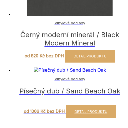
Vinylové podlahy
Černý moderní minerál / Black
Modern Mineral
Tento
od 820 Kč bez DPH
DETAIL PRODUKTU
produ
má
více
varian
Vinylové podlahy
Možno
Písečný dub / Sand Beach Oak
lze
vybra
na
strán
Tent
od 1066 Kč bez DPH
DETAIL PRODUKTU
produ
produ
má