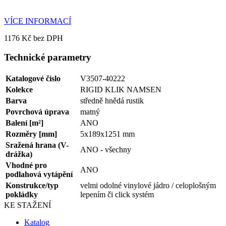
VÍCE INFORMACÍ
1176 Kč bez DPH
Technické parametry
Katalogové číslo
V3507-40222
Kolekce
RIGID KLIK NAMSEN
Barva
středně hnědá rustik
Povrchová úprava
matný
Balení [m²]
ANO
Rozměry [mm]
5x189x1251 mm
Sražená hrana (V-
ANO - všechny
drážka)
Vhodné pro
ANO
podlahová vytápění
Konstrukce/typ
velmi odolné vinylové jádro / celoplošným
pokládky
lepením či click systém
KE STAŽENÍ
Katalog