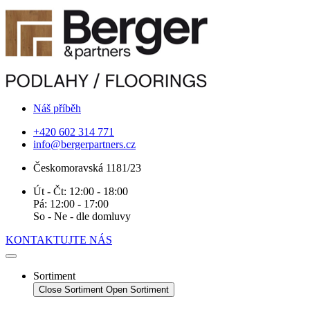
Náš příběh
+420 602 314 771
info@bergerpartners.cz
Českomoravská 1181/23
Út - Čt: 12:00 - 18:00
Pá: 12:00 - 17:00
So - Ne - dle domluvy
KONTAKTUJTE NÁS
Sortiment
Close Sortiment
Open Sortiment