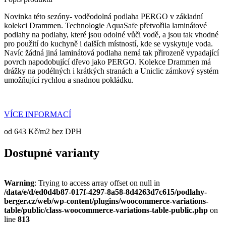
Novinka této sezóny- voděodolná podlaha PERGO v základní
kolekci Drammen. Technologie AquaSafe přetvořila laminátové
podlahy na podlahy, které jsou odolné vůči vodě, a jsou tak vhodné
pro použití do kuchyně i dalších místností, kde se vyskytuje voda.
Navíc žádná jiná laminátová podlaha nemá tak přirozeně vypadající
povrch napodobující dřevo jako PERGO. Kolekce Drammen má
drážky na podélných i krátkých stranách a Uniclic zámkový systém
umožňující rychlou a snadnou pokládku.
VÍCE INFORMACÍ
od 643 Kč/m2 bez DPH
Dostupné varianty
Warning
: Trying to access array offset on null in
/data/e/d/ed0d4b87-017f-4297-8a58-8d4263d7c615/podlahy-
berger.cz/web/wp-content/plugins/woocommerce-variations-
table/public/class-woocommerce-variations-table-public.php
on
line
813