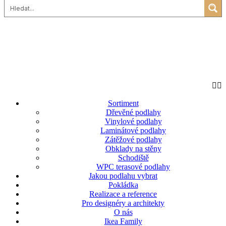
Sortiment
Dřevěné podlahy
Vinylové podlahy
Laminátové podlahy
Zátěžové podlahy
Obklady na stěny
Schodiště
WPC terasové podlahy
Jakou podlahu vybrat
Pokládka
Realizace a reference
Pro designéry a architekty
O nás
Ikea Family