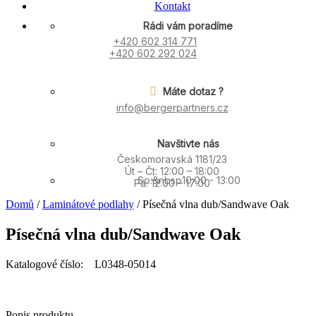
Kontakt
Rádi vám poradíme
+420 602 314 771
+420 602 292 024
Máte dotaz ?
info@bergerpartners.cz
Navštivte nás
Českomoravská 1181/23
Út – Čt: 12:00 – 18:00
So:&nbsp10:00 - 13:00
Pá: 12:00 – 17:00
Domů
/
Laminátové podlahy
/ Písečná vlna dub/Sandwave Oak
Písečná vlna dub/Sandwave Oak
Katalogové číslo: L0348-05014
Popis produktu