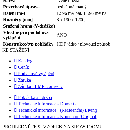
Barva
světle hnědá
Povrchová úprava
hedvábně matný
Balení [m²]
1,596 m²/ bal, 1,596 m²/ bal
Rozměry [mm]
8 x 190 x 1200;
Sražená hrana (V-drážka)
Vhodné pro podlahová
ANO
vytápění
Konstrukce/typ pokládky
HDF jádro / plovoucí způsob
KE STAŽENÍ
Katalog
Ceník
Podlahové vytápění
Záruka
Záruka - LMP Domestic
Pokládka a údržba
Technické informace - Domestic
Technické informace - (Rezidenční) Living
Technické informace - Komerční (Original)
PROHLÉDNĚTE SI VZOREK NA SHOWROOMU