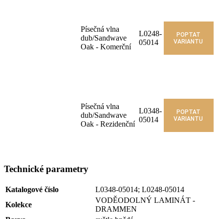
Písečná vlna
L0248-
POPTAT
dub/Sandwave
05014
VARIANTU
Oak - Komerční
Písečná vlna
L0348-
POPTAT
dub/Sandwave
05014
VARIANTU
Oak - Rezidenční
Technické parametry
Katalogové číslo
L0348-05014; L0248-05014
VODĚODOLNÝ LAMINÁT -
Kolekce
DRAMMEN