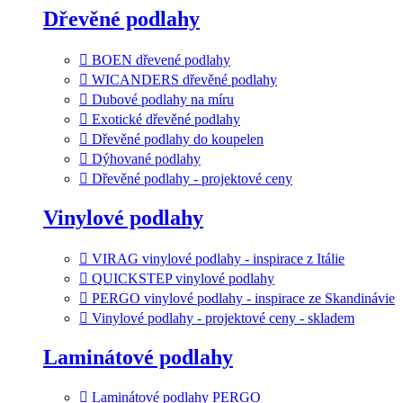
Dřevěné podlahy
BOEN dřevené podlahy
WICANDERS dřevěné podlahy
Dubové podlahy na míru
Exotické dřevěné podlahy
Dřevěné podlahy do koupelen
Dýhované podlahy
Dřevěné podlahy - projektové ceny
Vinylové podlahy
VIRAG vinylové podlahy - inspirace z Itálie
QUICKSTEP vinylové podlahy
PERGO vinylové podlahy - inspirace ze Skandinávie
Vinylové podlahy - projektové ceny - skladem
Laminátové podlahy
Laminátové podlahy PERGO