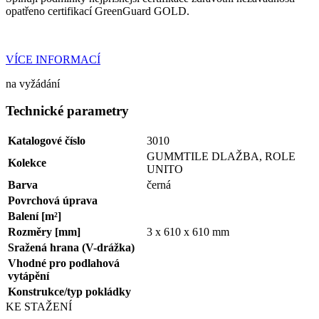
opatřeno certifikací GreenGuard GOLD.
VÍCE INFORMACÍ
na vyžádání
Technické parametry
Katalogové číslo
3010
GUMMTILE DLAŽBA, ROLE
Kolekce
UNITO
Barva
černá
Povrchová úprava
Balení [m²]
Rozměry [mm]
3 x 610 x 610 mm
Sražená hrana (V-drážka)
Vhodné pro podlahová
vytápění
Konstrukce/typ pokládky
KE STAŽENÍ