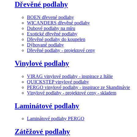
Dřevěné podlahy
BOEN dřevené podlahy
WICANDERS dřevěné podlahy
Dubové podlahy na míru
Exotické dřevěné podlahy
Dřevěné podlahy do koupelen
Dýhované podlahy
Dřevěné podlahy - projektové ceny
Vinylové podlahy
VIRAG vinylové podlahy - inspirace z Itálie
QUICKSTEP vinylové podlahy
PERGO vinylové podlahy - inspirace ze Skandinávie
Vinylové podlahy - projektové ceny - skladem
Laminátové podlahy
Laminátové podlahy PERGO
Zátěžové podlahy