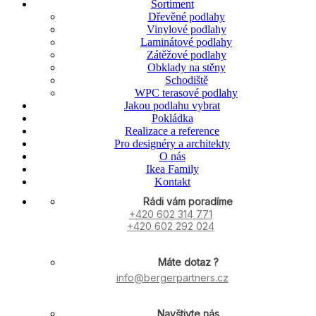
Sortiment
Dřevěné podlahy
Vinylové podlahy
Laminátové podlahy
Zátěžové podlahy
Obklady na stěny
Schodiště
WPC terasové podlahy
Jakou podlahu vybrat
Pokládka
Realizace a reference
Pro designéry a architekty
O nás
Ikea Family
Kontakt
Rádi vám poradíme
+420 602 314 771
+420 602 292 024
Máte dotaz ?
info@bergerpartners.cz
Navštivte nás