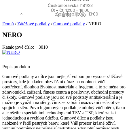
Českomoravská 1181/23
Út – Čt: 12:00 – 18:00
So:&nbsp10:00 - 13:00
Pá: 12:00 – 17:00
Domů
/
Zátěžové podlahy
/
Gumové podlahy
/ NERO
NERO
Katalogové číslo: 3010
Popis produktu
Gumové podlahy a dílce jsou nejlepší volbou pro vysoce zátěžové
prostory, kde je kladen obzvláštní důraz na odolnost vůči
opotřebení, dlouhou životnost materiálu a hygienu, a to zejména pro
zdravotnická zařízení, fitness centra a posilovny, obchodní prostory
či školy. Gumové podlahy jsou od své podstaty antibakteriální a je
možno je využít i na stěny, čímž se zabrání usazování nečistot ve
spojích u stěn. Povrch gumových podlah je odolný vůči otěru, tlaku
a je ošetřen speciálními technologiemi TSV a TSP, které zajistí
jednoduchou a rychlou údržbu. Gumové dílce a podlahy jsou
nabízené v řadě pestrých barev, které Váš prostor krásně oživí.
Splňují podmínky nejpřísnější certifikace zdravotní nezávadnosti –