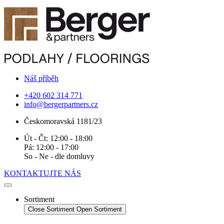
Náš příběh
+420 602 314 771
info@bergerpartners.cz
Českomoravská 1181/23
Út - Čt: 12:00 - 18:00
Pá: 12:00 - 17:00
So - Ne - dle domluvy
KONTAKTUJTE NÁS
Sortiment
Close Sortiment
Open Sortiment