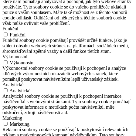
které nám pomáhají analyzovat a pochopit, jak tyto webové stránky
používáte. Tyto soubory cookie se do vašeho prohlížeče ukládají
pouze s vaším souhlasem. Máte také možnost se z těchto souborů
cookie odhlásit. Odhlášení od některých z těchto souborů cookie
však může ovlivnit vaše prohlížení.
Funkční
Funkční
Funkční soubory cookie pomáhají provádět určité funkce, jako je
sdílení obsahu webových stránek na platformách sociálních médií,
shromažďování zpětné vazby a další funkce třetích stran.
Výkonnostní
Výkonnostní
Výkonnostní soubory cookie se používají k pochopení a analýze
klíčových výkonnostních ukazatelů webových stránek, které
pomáhají poskytovat návštěvníkům lepší uživatelský zážitek.
Analytické
Analytické
Analytické soubory cookie se používají k pochopení interakce
návštěvníků s webovými stránkami. Tyto soubory cookie pomáhají
poskytovat informace o metrikách počtu návštěvníků, míře
odskočení, zdroji návštěvnosti atd.
Marketing
Marketing
Reklamní soubory cookie se používají k poskytování relevantních
reklam a marketingových kampaní návštěvníkům. Tyto soubory