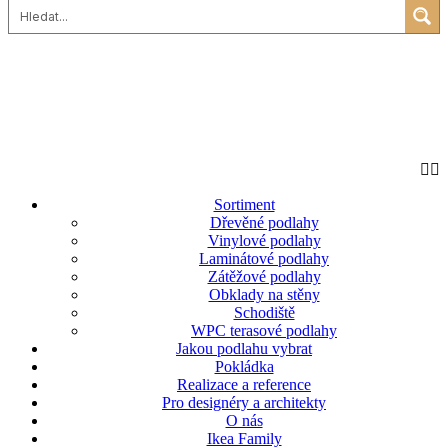
Sortiment
Dřevěné podlahy
Vinylové podlahy
Laminátové podlahy
Zátěžové podlahy
Obklady na stěny
Schodiště
WPC terasové podlahy
Jakou podlahu vybrat
Pokládka
Realizace a reference
Pro designéry a architekty
O nás
Ikea Family