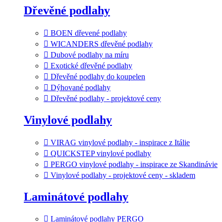
Dřevěné podlahy
BOEN dřevené podlahy
WICANDERS dřevěné podlahy
Dubové podlahy na míru
Exotické dřevěné podlahy
Dřevěné podlahy do koupelen
Dýhované podlahy
Dřevěné podlahy - projektové ceny
Vinylové podlahy
VIRAG vinylové podlahy - inspirace z Itálie
QUICKSTEP vinylové podlahy
PERGO vinylové podlahy - inspirace ze Skandinávie
Vinylové podlahy - projektové ceny - skladem
Laminátové podlahy
Laminátové podlahy PERGO