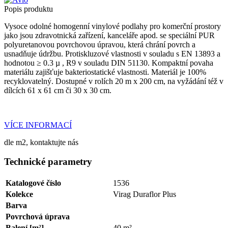
Popis produktu
Vysoce odolné homogenní vinylové podlahy pro komerční prostory
jako jsou zdravotnická zařízení, kanceláře apod. se speciální PUR
polyuretanovou povrchovou úpravou, která chrání povrch a
usnadňuje údržbu. Protiskluzové vlastnosti v souladu s EN 13893 a
hodnotou ≥ 0.3 µ , R9 v souladu DIN 51130. Kompaktní povaha
materiálu zajišťuje bakteriostatické vlastnosti. Materiál je 100%
recyklovatelný. Dostupné v rolích 20 m x 200 cm, na vyžádání též v
dílcích 61 x 61 cm či 30 x 30 cm.
VÍCE INFORMACÍ
dle m2, kontaktujte nás
Technické parametry
Katalogové číslo
1536
Kolekce
Virag Duraflor Plus
Barva
Povrchová úprava
Balení [m²]
40 m²